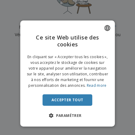
e
x
t
n
s
p
e
e
d
E
o
m
l
e
m
s
e
s
b
b
a
n
Nous n'avons actuellement aucun résultat pour
"
"
u
a
n
t
A
r
Vérifiez que vous l'avez correctement orthographié ou
l
t
s
Ce site Web utilise des
c
e
l
s
recherchez un autre terme.
cookies
ENGLISH
h
a
a
e
u
g
×
T
FRENCH
t
effacer la recherche
e
En cliquant sur « Accepter tous les cookies »,
o
e
vous acceptez le stockage de cookies sur
u
DUTCH
r
votre appareil pour améliorer la navigation
s
p
Se
sur le site, analyser son utilisation, contribuer
PORTUGUESE
l
a
connecter
à nos efforts de marketing et fournir une
e
r
/ Créer un
SPANISH
personnalisation des annonces.
Read more
s
T
compte
p
h
ITALIAN
r
è
ACCEPTER TOUT
o
m
Service
d
e
Client
u
PARAMÉTRER
i
t
s