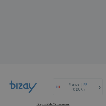
›
France |
FR
(€ EUR )
Dispositif de Signalement