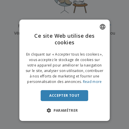
e
x
t
n
s
p
e
e
d
E
o
m
l
e
m
s
e
s
b
b
a
n
Nous n'avons actuellement aucun résultat pour
"
"
u
a
n
t
A
r
Vérifiez que vous l'avez correctement orthographié ou
l
t
s
Ce site Web utilise des
c
e
l
s
recherchez un autre terme.
cookies
ENGLISH
h
a
a
e
u
g
×
T
FRENCH
t
effacer la recherche
e
En cliquant sur « Accepter tous les cookies »,
o
e
vous acceptez le stockage de cookies sur
u
DUTCH
r
votre appareil pour améliorer la navigation
s
p
Se
sur le site, analyser son utilisation, contribuer
PORTUGUESE
l
a
connecter
à nos efforts de marketing et fournir une
e
r
/ Créer un
SPANISH
personnalisation des annonces.
Read more
s
T
compte
p
h
ITALIAN
r
è
ACCEPTER TOUT
o
m
Service
d
e
Client
u
PARAMÉTRER
i
t
s