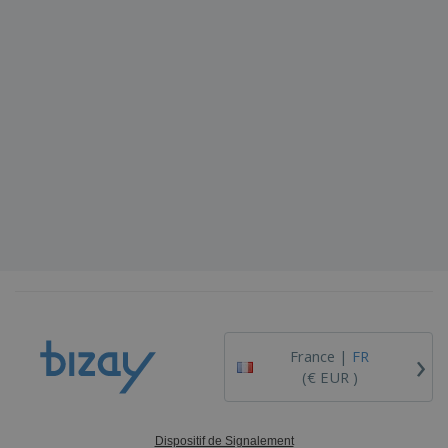
›
France |
FR
(€ EUR )
Dispositif de Signalement