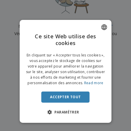
e
x
t
n
s
p
e
e
d
E
o
m
l
e
m
s
e
s
b
b
a
n
Nous n'avons actuellement aucun résultat pour
"
"
u
a
n
t
A
r
Vérifiez que vous l'avez correctement orthographié ou
l
t
s
Ce site Web utilise des
c
e
l
s
recherchez un autre terme.
cookies
ENGLISH
h
a
a
e
u
g
×
T
FRENCH
t
effacer la recherche
e
En cliquant sur « Accepter tous les cookies »,
o
e
vous acceptez le stockage de cookies sur
u
DUTCH
r
votre appareil pour améliorer la navigation
s
p
Se
sur le site, analyser son utilisation, contribuer
PORTUGUESE
l
a
connecter
à nos efforts de marketing et fournir une
e
r
/ Créer un
SPANISH
personnalisation des annonces.
Read more
s
T
compte
p
h
ITALIAN
r
è
ACCEPTER TOUT
o
m
Service
d
e
Client
u
PARAMÉTRER
i
t
s