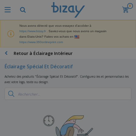
0
M
e
i
l
Nous avons détecté que vous essayez d'accéder à
M
l
https://www.bizay.fr
. Saviez-vous que nous avons un magasin
a
e
dans Etats-Unis? Faites vos achats en
t
u
https://www.360onlineprint.com
é
r
P
r
e
r
Retour à Éclairage Intérieur
i
s
o
e
v
d
l
Éclairage Spécial Et Décoratif
e
A
u
d
n
f
i
e
Achetez des produits "Éclairage Spécial Et Décoratif". Configurez-les et personnalisez-les
t
f
t
M
avec votre logo, texte ou design.
e
i
s
a
F
s
c
P
r
o
h
r
k
u
a
o
e
r
g
m
S
t
n
e
o
a
i
i
s
t
c
n
t
e
i
s
g
u
t
V
o
r
E
ê
n