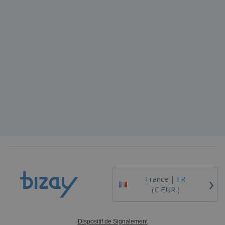
›
France |
FR
(€ EUR )
Dispositif de Signalement