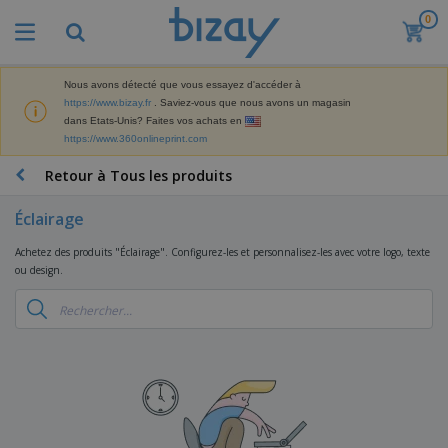
0
M
e
i
l
Nous avons détecté que vous essayez d'accéder à
M
l
https://www.bizay.fr
. Saviez-vous que nous avons un magasin
a
e
dans Etats-Unis? Faites vos achats en
t
u
https://www.360onlineprint.com
é
r
P
r
e
r
Retour à Tous les produits
i
s
o
e
v
d
l
Éclairage
e
A
u
d
n
f
i
e
Achetez des produits "Éclairage". Configurez-les et personnalisez-les avec votre logo, texte
t
f
t
M
ou design.
e
i
s
a
F
s
c
P
r
o
h
r
k
u
a
o
e
r
g
m
S
t
n
e
o
a
i
i
s
t
c
n
t
e
i
s
g
u
t
V
o
r
E
ê
n