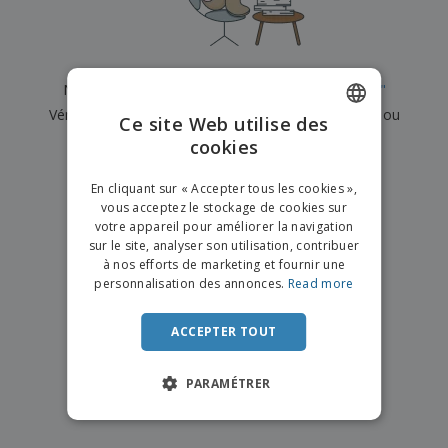
e
x
t
n
s
p
e
e
d
E
o
m
l
e
m
s
e
s
b
b
a
n
Nous n'avons actuellement aucun résultat pour
"
"
u
a
n
t
A
r
Vérifiez que vous l'avez correctement orthographié ou
l
t
s
Ce site Web utilise des
c
e
l
s
recherchez un autre terme.
cookies
ENGLISH
h
a
a
e
u
g
×
T
FRENCH
t
effacer la recherche
e
En cliquant sur « Accepter tous les cookies »,
o
e
vous acceptez le stockage de cookies sur
u
DUTCH
r
votre appareil pour améliorer la navigation
s
p
Se
sur le site, analyser son utilisation, contribuer
PORTUGUESE
l
a
connecter
à nos efforts de marketing et fournir une
e
r
/ Créer un
SPANISH
personnalisation des annonces.
Read more
s
T
compte
p
h
ITALIAN
r
è
ACCEPTER TOUT
o
m
Service
d
e
Client
u
PARAMÉTRER
i
t
s