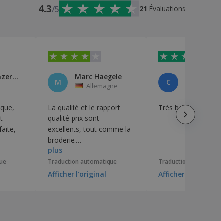
4.3
/5
21
Évaluations
Raquel Prazeres
Marc Haegele
cliente
M
C
l
Allemagne
Portuga
ique,
La qualité et le rapport
Très bonne qualité
t
qualité-prix sont
faite,
excellents, tout comme la
broderie.
plus
Malheureusement, je
trouve que la taille XL taille
que
Traduction automatique
Traduction automati
un peu petit, mais sinon,
Afficher l'original
Afficher l'original
j'en suis pleinement
satisfaite.