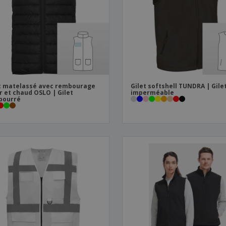
Sacs et accessoires de
Étiquettes pour
Livr
transport
Imprimantes
t matelassé avec rembourage
Gilet softshell TUNDRA | Gile
r et chaud OSLO | Gilet
imperméable
bourré