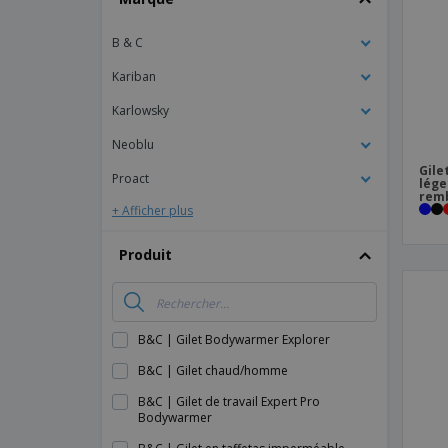
Magnets
B & C
Bâches
Kariban
Karlowsky
Neoblu
Gile
Proact
lége
rem
+ Afficher plus
Produit
B&C | Gilet Bodywarmer Explorer
B&C | Gilet chaud/homme
B&C | Gilet de travail Expert Pro
Bodywarmer