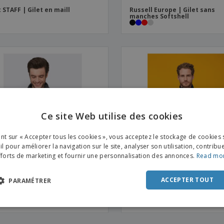
t STAFF | Gilet en maill
Russell Europe | Gilet sans
manches Softshell
Ce site Web utilise des cookies
ENGL
ant sur « Accepter tous les cookies », vous acceptez le stockage de cookies 
FRE
l pour améliorer la navigation sur le site, analyser son utilisation, contribu
fforts de marketing et fournir une personnalisation des annonces.
Read mo
DUT
POR
ACCEPTER TOUT
PARAMÉTRER
S | Gilet polaire unisexe
SOL'S | Gilet Softshell sans
SPAN
manches pour homme
ITAL