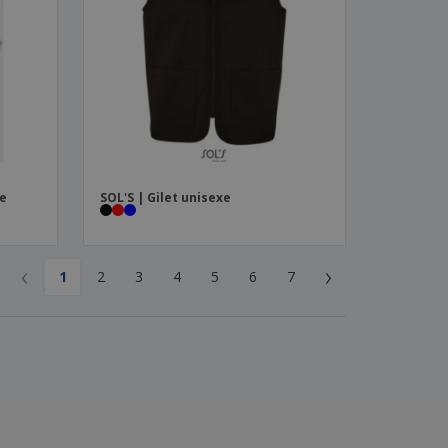
me
SOL'S | Gilet unisexe
‹
›
1
2
3
4
5
6
7