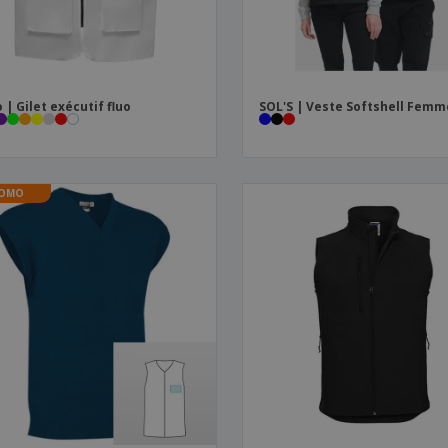
 | Gilet exécutif fluo
SOL'S | Veste Softshell Femm
OMO