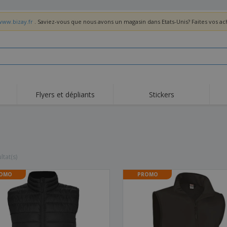
www.bizay.fr
. Saviez-vous que nous avons un magasin dans Etats-Unis? Faites vos a
Flyers et dépliants
Stickers
Act
Tendance
Nouveautés
pro
Roll-ups
Drapeaux
T-sh
Vaisselle et
Roll-ups
Bro
accessoires de cuisine
ltat(s)
Vaisselle jetable et
Livraison à domicile
Acti
réutilisable
Autocollants, vinyles et
OMO
PROMO
Montres
Hom
affiches
Sweatshirts
Coupes et Trophées
Boît
Exposants
Médailles
Cad
Affiches
Cadeaux gourmands
Prod