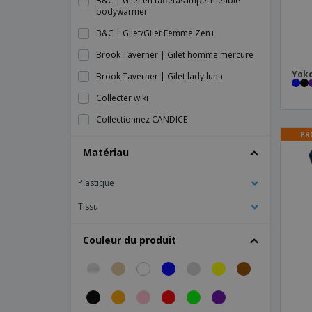
B&C | Gilet en taffetas imperméable
bodywarmer
B&C | Gilet/Gilet Femme Zen+
Brook Taverner | Gilet homme mercure
Yoko
Brook Taverner | Gilet lady luna
Collecter wiki
Collectionnez CANDICE
PR
Gilet Cambex
Matériau
Gilet HACKNEY
Plastique
Gilet HERACLIO
Gilet HIGHWAY
Tissu
Gilet MARWARI
Couleur du produit
Gilet de visage
Gilet en maill
Gilet imperméable