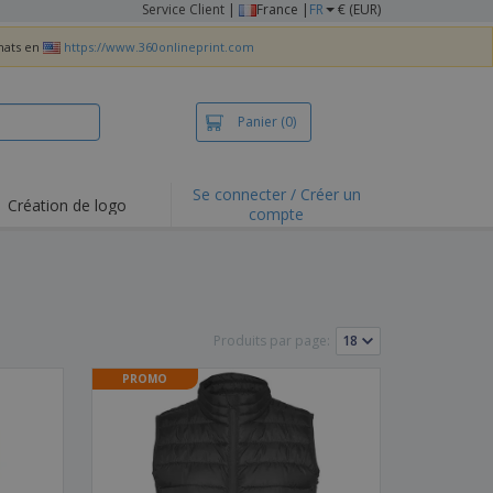
Service Client
|
France |
FR
€ (EUR)
chats en
https://www.360onlineprint.com
Panier
(0)
Se connecter / Créer un
Création de logo
compte
ualités et
motions
irts et polos
derie
Produits par page:
vités de plein air
PROMO
e office
es d'expédition
eaux personalisés
uits écologiques