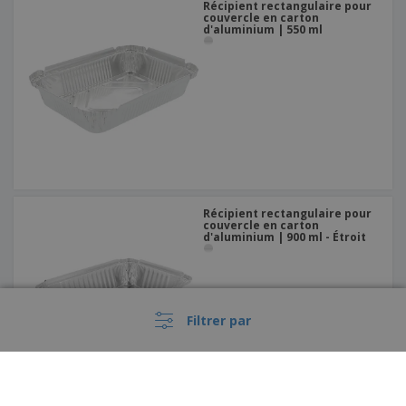
Récipient rectangulaire pour
couvercle en carton
d'aluminium | 550 ml
Récipient rectangulaire pour
couvercle en carton
d'aluminium | 900 ml - Étroit
Filtrer par