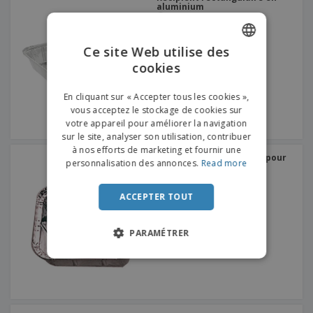
e
x
aluminium
t
n
s
p
e
e
d
E
o
m
l
e
m
s
e
s
Ce site Web utilise des
b
b
a
n
cookies
u
ENGLISH
a
n
t
A
r
l
t
s
c
FRENCH
e
l
s
En cliquant sur « Accepter tous les cookies »,
h
a
a
vous acceptez le stockage de cookies sur
DUTCH
e
u
g
votre appareil pour améliorer la navigation
T
t
e
o
sur le site, analyser son utilisation, contribuer
PORTUGUESE
e
u
à nos efforts de marketing et fournir une
r
Récipient rectangulaire pour
s
SPANISH
personnalisation des annonces.
Read more
p
couvercle en carton
Se
l
d'aluminium | 450 ml
a
connecter
ITALIAN
e
r
/ Créer un
ACCEPTER TOUT
s
T
compte
p
h
r
è
PARAMÉTRER
o
m
Service
d
e
Client
u
i
t
s