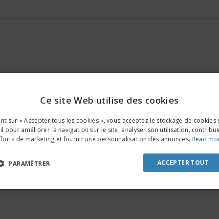
Dispositif de Signalement
Ce site Web utilise des cookies
ENGL
ant sur « Accepter tous les cookies », vous acceptez le stockage de cookies 
FRE
l pour améliorer la navigation sur le site, analyser son utilisation, contribu
fforts de marketing et fournir une personnalisation des annonces.
Read mo
DUT
POR
ACCEPTER TOUT
PARAMÉTRER
SPAN
ITAL