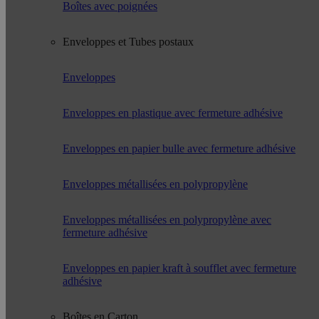
Boîtes avec poignées
Enveloppes et Tubes postaux
Enveloppes
Enveloppes en plastique avec fermeture adhésive
Enveloppes en papier bulle avec fermeture adhésive
Enveloppes métallisées en polypropylène
Enveloppes métallisées en polypropylène avec
fermeture adhésive
Enveloppes en papier kraft à soufflet avec fermeture
adhésive
Boîtes en Carton