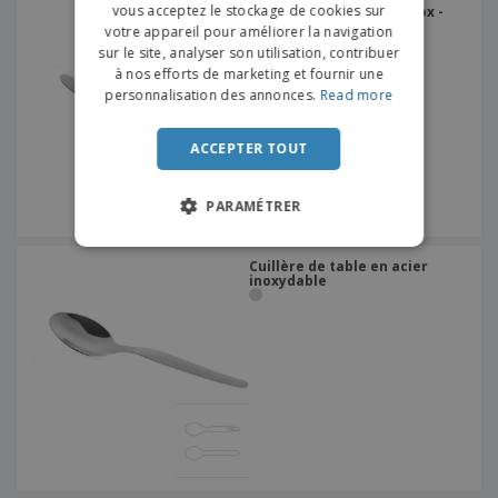
vous acceptez le stockage de cookies sur
Couteau à entremets inox -
DUTCH
Citania
votre appareil pour améliorer la navigation
sur le site, analyser son utilisation, contribuer
PORTUGUESE
à nos efforts de marketing et fournir une
SPANISH
personnalisation des annonces.
Read more
ITALIAN
ACCEPTER TOUT
PARAMÉTRER
Cuillère de table en acier
inoxydable