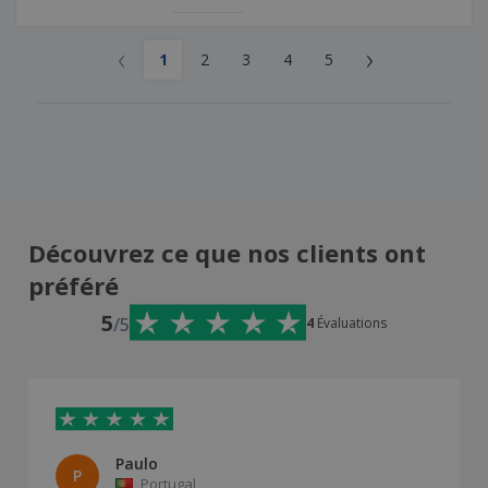
‹
›
1
2
3
4
5
Découvrez ce que nos clients ont
préféré
5
/5
4
Évaluations
Paulo
P
Portugal