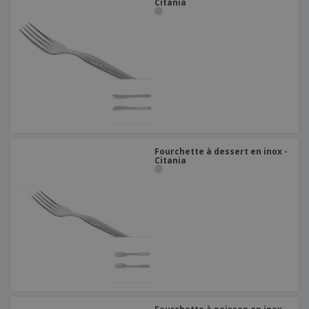
Citania
Fourchette à dessert en inox -
Citania