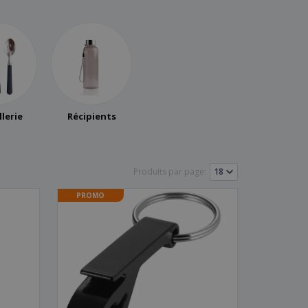
es et brochures
lerie
Récipients
Produits par page:
PROMO