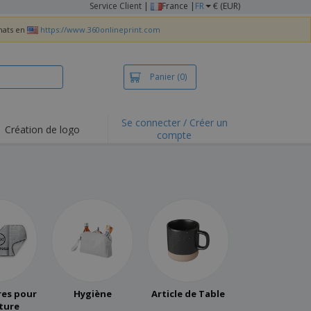
Service Client
|
France |
FR
€ (EUR)
chats en
https://www.360onlineprint.com
Panier
(0)
Se connecter / Créer un
Création de logo
compte
ualités et
motions
irts et polos
derie
vités de plein air
e office
es d'expédition
eaux personalisés
res pour
Hygiène
Article de Table
uits écologiques
iture