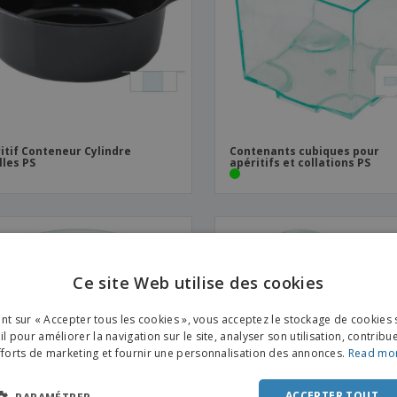
Sacs et accessoires de
Étiquettes pour
Livr
transport
Imprimantes
itif Conteneur Cylindre
Contenants cubiques pour
lles PS
apéritifs et collations PS
Ce site Web utilise des cookies
ENGL
ant sur « Accepter tous les cookies », vous acceptez le stockage de cookies 
FRE
l pour améliorer la navigation sur le site, analyser son utilisation, contribu
fforts de marketing et fournir une personnalisation des annonces.
Read mo
DUT
POR
ACCEPTER TOUT