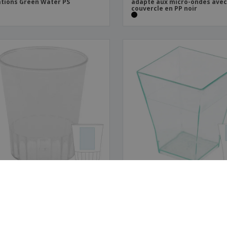
ations Green Water PS
adapté aux micro-ondes ave
couvercle en PP noir
eneur pour apéritifs et
Conteneur pour Apéritif "Bo
ks PS
PS