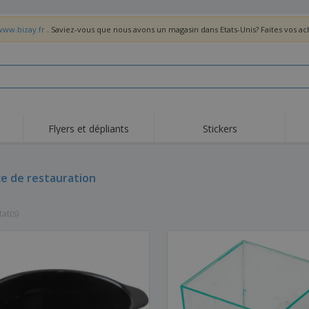
www.bizay.fr
. Saviez-vous que nous avons un magasin dans Etats-Unis? Faites vos a
Flyers et dépliants
Stickers
Act
Tendance
Nouveautés
pro
ce de restauration
Roll-ups
Drapeaux
T-sh
Vaisselle et
Roll-ups
Bro
accessoires de cuisine
tat(s)
Vaisselle jetable et
Livraison à domicile
Acti
réutilisable
Autocollants, vinyles et
Montres
Hom
affiches
Sweatshirts
Coupes et Trophées
Boît
Exposants
Médailles
Cad
Affiches
Cadeaux gourmands
Prod