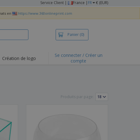
Service Client
|
France |
FR
€ (EUR)
chats en
https://www.360onlineprint.com
Panier
(0)
Se connecter / Créer un
Création de logo
compte
ualités et
motions
irts et polos
derie
Produits par page:
vités de plein air
e office
es d'expédition
eaux personalisés
uits écologiques