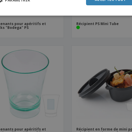
PARAMÉTRER
SPAN
ITAL
enants pour apéritifs et
Récipient PS Mini Tube
ks "Bodega" PS
enants pour apéritifs et
Récipient en forme de mini p