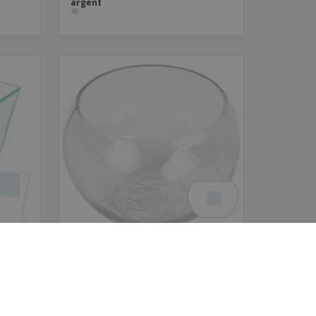
c
argent
uquet"
Récipient "Sphère" Transparent
APET | 75 ml