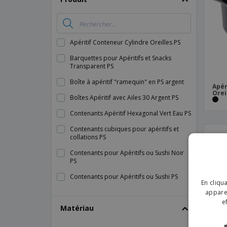
Magnets
Bâches
Apéritif Conteneur Cylindre Oreilles PS
Barquettes pour Apéritifs et Snacks
Transparent PS
Boîte à apéritif "ramequin" en PS argent
Apér
Orei
Boîtes Apéritif avec Ailes 30 Argent PS
Contenants Apéritif Hexagonal Vert Eau PS
Contenants cubiques pour apéritifs et
collations PS
Contenants pour Apéritifs ou Sushi Noir
PS
Contenants pour Apéritifs ou Sushi PS
En cliqu
Contenants pour Fromage Blanc et
apparei
Apéritifs Transparent PP
e
Matériau
Contenants pour apéritifs et collations
Green Water PS