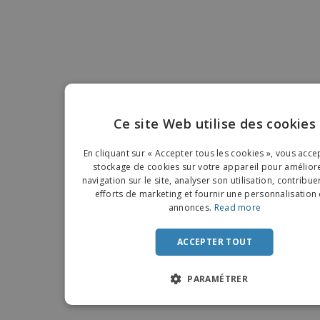
Ce site Web utilise des cookies
ENGLIS
En cliquant sur « Accepter tous les cookies », vous acce
FRENC
stockage de cookies sur votre appareil pour améliore
navigation sur le site, analyser son utilisation, contribue
DUTCH
efforts de marketing et fournir une personnalisation
annonces.
Read more
PORTU
SPANIS
ACCEPTER TOUT
ITALIA
PARAMÉTRER