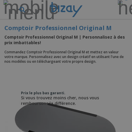
M
e
i
l
Comptoir Professionnel Original M
M
l
a
e
Comptoir Professionnel Original M | Personnalisez à des
t
u
prix imbattables!
é
r
P
r
e
r
Commandez Comptoir Professionnel Original M et mettez en valeur
i
s
votre marque. Personnalisez avec un design créatif en utilisant l'une de
o
e
v
nos modèles ou en téléchargeant votre propre design.
d
l
e
A
u
d
n
f
i
e
t
f
t
M
e
i
s
a
F
s
c
P
r
o
h
Prix le plus bas garanti.
r
k
u
Si vous trouvez moins cher, nous vous
a
o
e
r
g
remboursons la différence.
m
S
t
n
e
o
a
i
i
s
t
c
n
t
e
i
s
g
u
t
V
o
r
E
ê
n