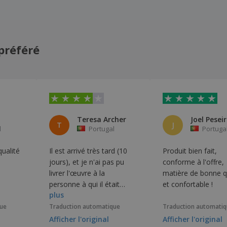
préféré
Teresa Archer
Joel Pesei
T
J
l
Portugal
Portuga
qualité
Il est arrivé très tard (10
Produit bien fait,
jours), et je n'ai pas pu
conforme à l'offre,
livrer l'œuvre à la
matière de bonne q
personne à qui il était
et confortable !
plus
censé être livré… Mais le
travail est bien fait,
que
Traduction automatique
Traduction automati
malheureusement, il ne
Afficher l'original
Afficher l'original