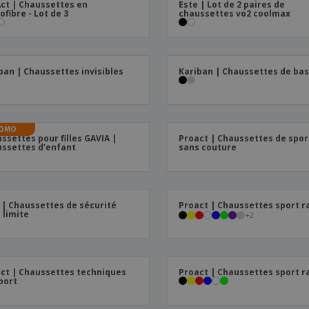
ct | Chaussettes en
Este | Lot de 2 paires de
ofibre - Lot de 3
chaussettes vo2 coolmax
ban | Chaussettes invisibles
Kariban | Chaussettes de ba
OMO
ssettes pour filles GAVIA |
Proact | Chaussettes de spor
ssettes d'enfant
sans couture
 | Chaussettes de sécurité
Proact | Chaussettes sport r
 limite
+
2
ct | Chaussettes techniques
Proact | Chaussettes sport r
port