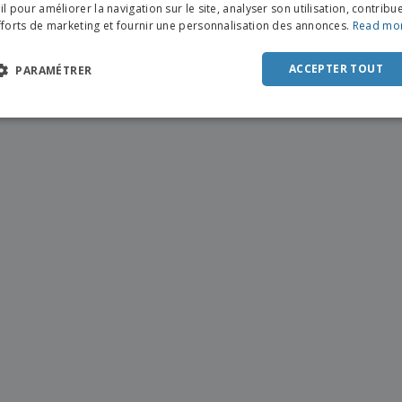
FRE
l pour améliorer la navigation sur le site, analyser son utilisation, contribu
fforts de marketing et fournir une personnalisation des annonces.
Read mo
DUT
POR
ACCEPTER TOUT
PARAMÉTRER
SPAN
ITAL