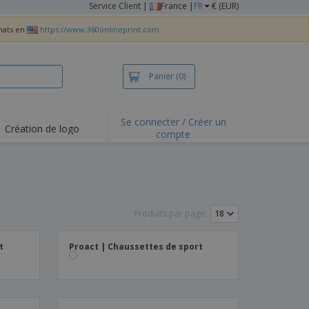
Service Client
|
France |
FR
€ (EUR)
chats en
https://www.360onlineprint.com
Panier
(0)
Se connecter / Créer un
Création de logo
compte
Produits par page:
t
Proact | Chaussettes de sport