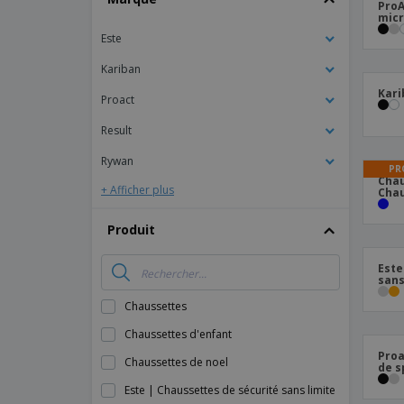
ProA
micr
Este
Kariban
Kari
Proact
Result
Rywan
PR
Chau
+ Afficher plus
Chau
Produit
Este
sans
Chaussettes
Chaussettes d'enfant
Proa
Chaussettes de noel
de s
Este | Chaussettes de sécurité sans limite