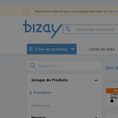
Nous avons détecté que vous essayez d'accéder à
https://
Tous les produits
Cartes de visite
Des c
Groupe de Produits
34 résul
‹
PR
Précédent
Chau
MIRL
Filtrer par
Marque