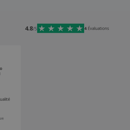
4.8
/5
4
Évaluations
ro
l
ualité
que