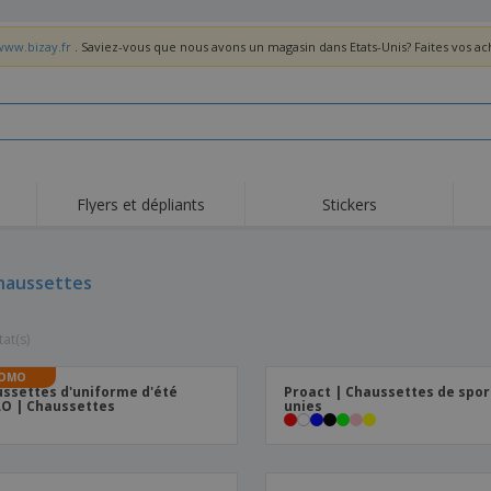
www.bizay.fr
. Saviez-vous que nous avons un magasin dans Etats-Unis? Faites vos a
Flyers et dépliants
Stickers
haussettes
tat(s)
OMO
ssettes d'uniforme d'été
Proact | Chaussettes de spor
O | Chaussettes
unies