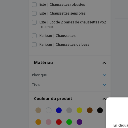
Este | Chaussettes robustes
Este | Chaussettes sensibles
Este | Lot de 2 paires de chaussettes vo2
coolmax
Kariban | Chaussettes
Kariban | Chaussettes de base
Kariban | Chaussettes invisibles
Matériau
Kariban | Chaussettes mi-longues en
coton mercerisé
Plastique
ProAct | Chaussettes de sport bicolores
ProAct | Chaussettes en microfibre - Lot
Tissu
de 3
Proact | Chaussettes de sport
Couleur du produit
Proact | Chaussettes de sport en
bambou
Proact | Chaussettes de sport sans
couture
En cliqu