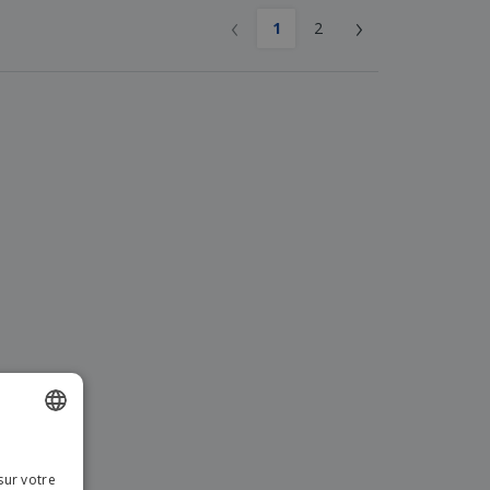
‹
›
1
2
ISH
sur votre