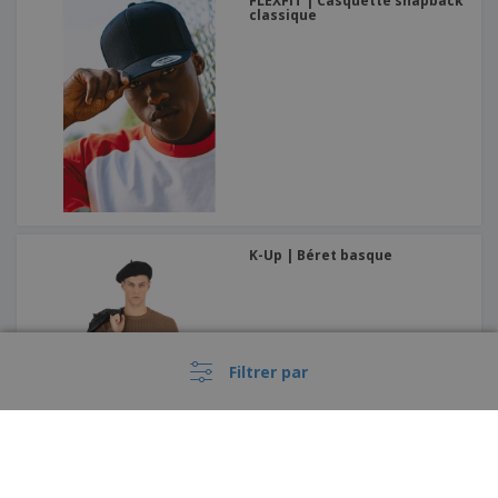
FLEXFIT | Casquette snapback
classique
K-Up | Béret basque
Filtrer par