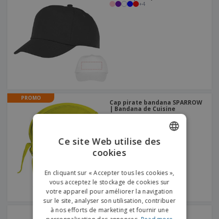
+
4
PROMO
Cap pirate bandana SPARROW
| Bandana de Cuisine
Ce site Web utilise des
cookies
ENGLISH
FRENCH
En cliquant sur « Accepter tous les cookies »,
vous acceptez le stockage de cookies sur
DUTCH
votre appareil pour améliorer la navigation
sur le site, analyser son utilisation, contribuer
PORTUGUESE
à nos efforts de marketing et fournir une
Casquette CHRISTOPHE
SPANISH