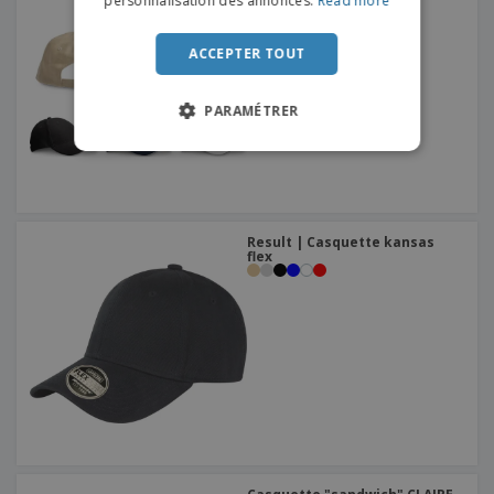
personnalisation des annonces.
Read more
"sandwich"
ITALIAN
ACCEPTER TOUT
PARAMÉTRER
Result | Casquette kansas
flex