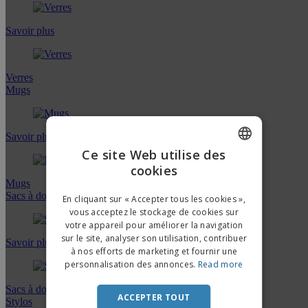
Savoir plus
Verres
Mugs
Savoir plus
Ce site Web utilise des
cookies
ENGLISH
Mugs
FRENCH
Sacs à dos
En cliquant sur « Accepter tous les cookies »,
vous acceptez le stockage de cookies sur
DUTCH
votre appareil pour améliorer la navigation
sur le site, analyser son utilisation, contribuer
PORTUGUESE
Savoir plus
à nos efforts de marketing et fournir une
SPANISH
personnalisation des annonces.
Read more
ITALIAN
Sacs à dos
ACCEPTER TOUT
Stylos