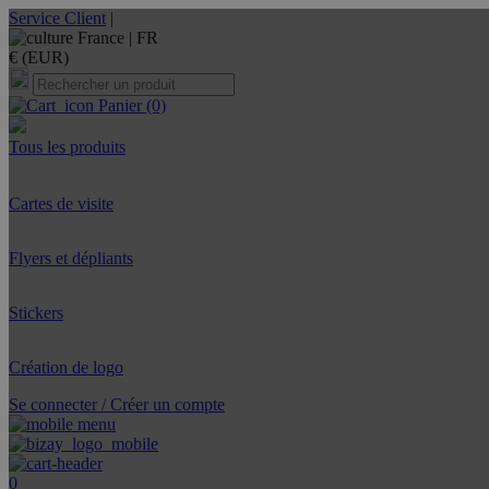
Service Client
|
France |
FR
€ (EUR)
Panier
(0)
Tous les produits
Cartes de visite
Flyers et dépliants
Stickers
Création de logo
Se connecter / Créer un compte
0