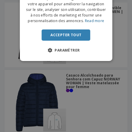
votre appareil pour améliorer la navigation
Softshell à capuche amovible
sur le site, analyser son utilisation, contribuer
PORTUGUESE
pour femme ZAGREB WOMEN |
à nos efforts de marketing et fournir une
Veste imperméable à
capuche pour femme
SPANISH
personnalisation des annonces.
Read more
ITALIAN
ACCEPTER TOUT
PARAMÉTRER
Casaco Alcolchoado para
Senhora com Capuz NORWAY
WOMAN | Veste matelassée
pour femme