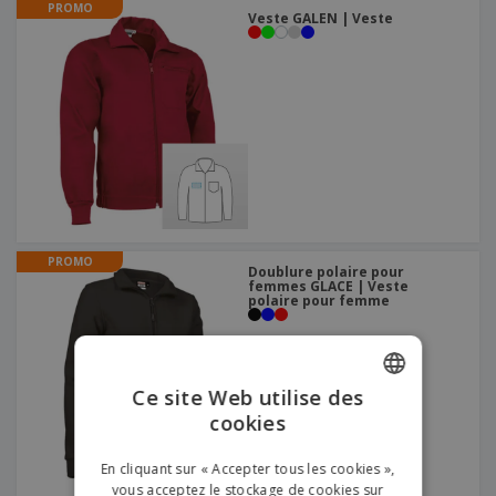
PROMO
Veste GALEN | Veste
PROMO
Doublure polaire pour
femmes GLACE | Veste
polaire pour femme
Ce site Web utilise des
cookies
ENGLISH
FRENCH
En cliquant sur « Accepter tous les cookies »,
vous acceptez le stockage de cookies sur
DUTCH