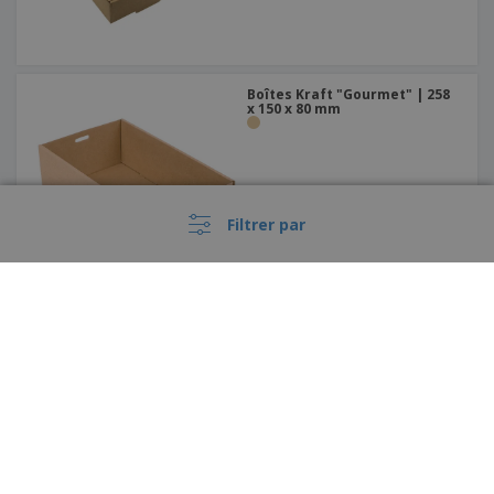
Boîtes Kraft "Gourmet" | 258
x 150 x 80 mm
Filtrer par
Emballage rectangulaire pour
sushi | 210 x 120 x 45 mm
›
France |
FR
(€ EUR )