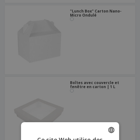
"Lunch Box" Carton Nano-
Micro Ondulé
Boîtes avec couvercle et
fenêtre en carton | 1 L
Ce site Web utilise des