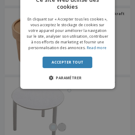
cookies
ENGLISH
Conteneurs à couvercle kraft
FRENCH
| 240 ml
En cliquant sur « Accepter tous les cookies »,
vous acceptez le stockage de cookies sur
DUTCH
votre appareil pour améliorer la navigation
sur le site, analyser son utilisation, contribuer
PORTUGUESE
à nos efforts de marketing et fournir une
SPANISH
personnalisation des annonces.
Read more
ITALIAN
ACCEPTER TOUT
PARAMÉTRER
Tables en plastique pour
boîtes à pizza