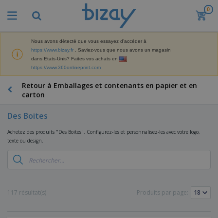
0
M
e
i
l
Nous avons détecté que vous essayez d'accéder à
M
l
https://www.bizay.fr
. Saviez-vous que nous avons un magasin
a
e
dans Etats-Unis? Faites vos achats en
t
u
https://www.360onlineprint.com
é
r
P
r
e
r
Retour à Emballages et contenants en papier et en
i
s
o
carton
e
v
d
l
e
A
u
d
Des Boites
n
f
i
e
t
f
t
M
Achetez des produits "Des Boites". Configurez-les et personnalisez-les avec votre logo,
e
i
s
a
F
texte ou design.
s
c
P
r
o
h
r
k
u
a
o
e
r
g
m
S
t
n
e
o
a
i
i
s
t
c
n
117 résultat(s)
Produits par page:
t
e
i
s
g
u
t
V
o
r
E
ê
n