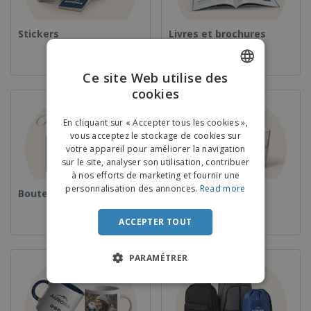
Stickers
Livres et brochures
Ce site Web utilise des
cookies
ENGLISH
FRENCH
En cliquant sur « Accepter tous les cookies »,
vous acceptez le stockage de cookies sur
DUTCH
votre appareil pour améliorer la navigation
sur le site, analyser son utilisation, contribuer
PORTUGUESE
à nos efforts de marketing et fournir une
SPANISH
personnalisation des annonces.
Read more
Bouteilles
Verres
ITALIAN
ACCEPTER TOUT
PARAMÉTRER