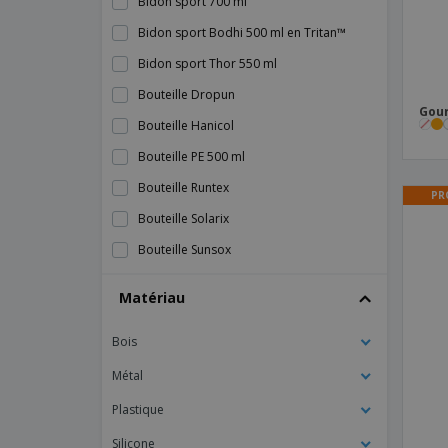
Bidon sport 700 ml
Bidon sport Bodhi 500 ml en Tritan™
Bidon sport Thor 550 ml
Bouteille Dropun
Gour
Bouteille Hanicol
Bouteille PE 500 ml
Bouteille Runtex
PR
Bouteille Solarix
Bouteille Sunsox
Bouteille Terme Kabol - Antonio Miró™
Matériau
Bouteille Tinof
Bois
Bouteille Tritan
Bouteille Trupak
Métal
Bouteille à souhaits
Plastique
Bouteille avec infuseu
Silicone