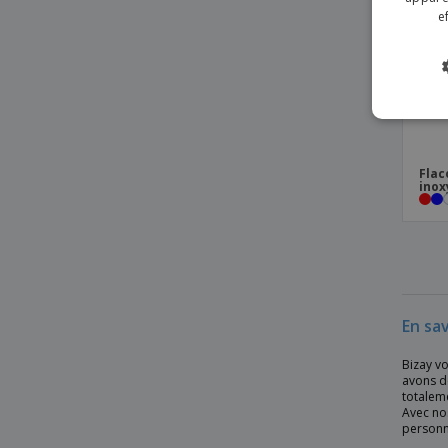
paroi Impact
e
Bouteille en verre simple paroi
Bouteille isolée
Bouteille isotherme 470 ml INGRAM
Bouteille isotherme 490 ml SAFE
Bouteille isotherme 500 ml KARPOV
Flac
inox
Bouteille isotherme 500 ml LUKA
Bouteille sous vide en bambou étanche
Bouteille sous vide étanche avec plaque
logo
Bouteille ss isolée sous vide avec
impression bois
En sav
Bouteille thermos 1000 ml LITRE
Bizay vo
avons d
Bouteille thermos 510 ml SPECTACLE
totalem
Avec nos
Bouteille thermos 750 ml CHALEUR
personna
DAKAR Flacon 600 ml