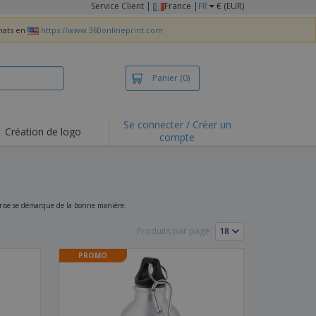
Service Client
|
France |
FR
€ (EUR)
chats en
https://www.360onlineprint.com
Panier
(0)
Se connecter / Créer un
Création de logo
compte
ualités et
motions
irts et polos
derie
eprise se démarque de la bonne manière.
vités de plein air
Produits par page:
e office
PROMO
es d'expédition
eaux personalisés
uits écologiques