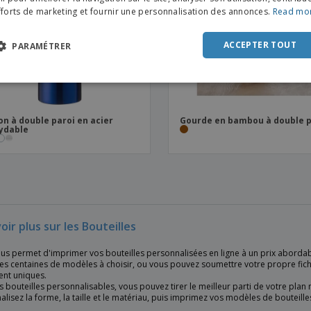
fforts de marketing et fournir une personnalisation des annonces.
Read mo
DUT
POR
ACCEPTER TOUT
PARAMÉTRER
SPAN
ITAL
on à double paroi en acier
Gourde en bambou à double p
ydable
oir plus sur les Bouteilles
us permet d'imprimer vos bouteilles personnalisées en ligne à un prix abordabl
es centaines de modèles à choisir, ou vous pouvez soumettre votre propre fich
ent uniques.
 bouteilles personnalisables, vous pouvez tirer le meilleur parti de votre plan
lisez la forme, la taille et le matériau, puis imprimez vos modèles de bouteilles