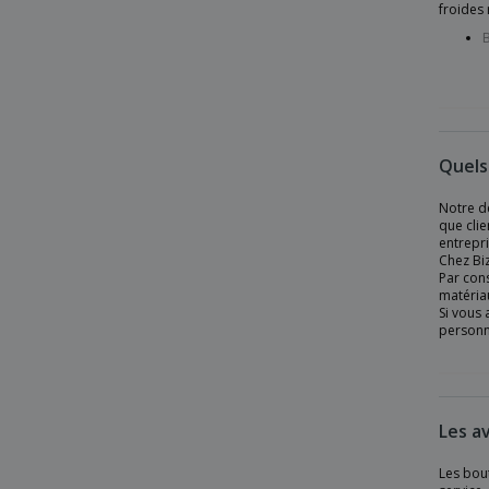
Flacon Tritan 500ml
froides 
Flacon Tritan 800ml bouchon bambou
B
Flacon à double paroi en acier inoxydable
Flacon à vide étanche en liège
Flacon avec doseur 500 ml REFLASK 500
Quels
Flacon de 470 ml WILLIAMS
Flacon de 600 ml en forme de lait
Notre d
que clie
Flacon de poche 180 ml MUSE
entrepr
Chez Biz
Flacon double paroi 425 ml
Par cons
matériau
Flacon double paroi 500 ml
Si vous 
personna
Flacon double paroi 500ml
Flacon double paroi 600ml
Flacon en PEHD
Les a
Flacon infuseur anti-fuites verrouillable en
nid d'abeille
Les bout