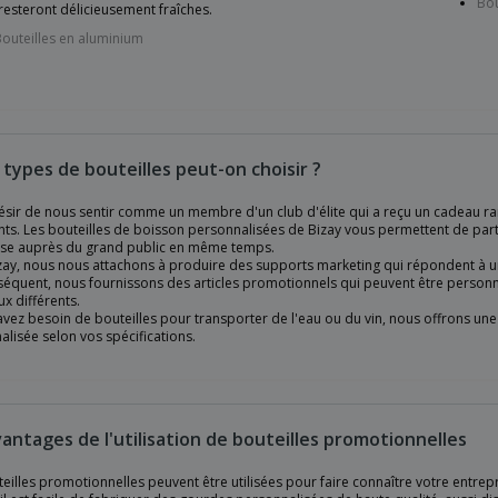
Bou
resteront délicieusement fraîches.
outeilles en aluminium
 types de bouteilles peut-on choisir ?
ésir de nous sentir comme un membre d'un club d'élite qui a reçu un cadeau ra
nts. Les bouteilles de boisson personnalisées de Bizay vous permettent de par
ise auprès du grand public en même temps.
ay, nous nous attachons à produire des supports marketing qui répondent à une
équent, nous fournissons des articles promotionnels qui peuvent être personnal
x différents.
avez besoin de bouteilles pour transporter de l'eau ou du vin, nous offrons une
lisée selon vos spécifications.
vantages de l'utilisation de bouteilles promotionnelles
eilles promotionnelles peuvent être utilisées pour faire connaître votre entrep