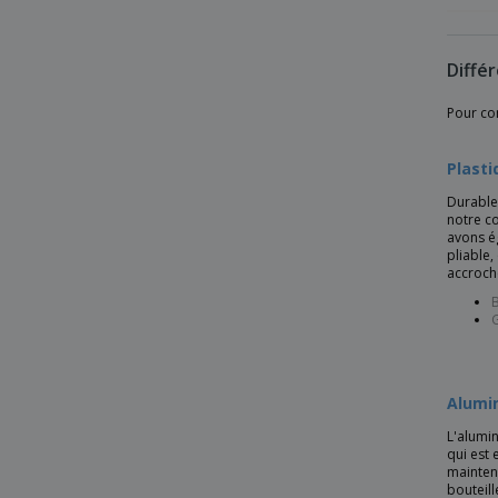
Double paroi 1 Litre
Ensemble Thermos et Tasse
Diffé
Ensemble de flasque slim avec 2 tasses
Pour con
Ensemble thermos et mugs DURANT
Plasti
Fiole à vide à verrouillage facile
Durable 
Fiole à vide avec 2 tasses
notre co
avons ég
Flaber Bouteille
pliable,
accroch
Flacon H2O Eco Base 650 ml avec
bouchon à vis
B
G
Flacon H2O Vibe 850 ml avec bouchon à
vis
Flacon RPET 500ml
Alumi
Flacon RPET avec bouchon S/S 600ml
mO6237-25
L'alumi
qui est 
Flacon RPET avec bouchon S/S 780ml
mainteni
bouteill