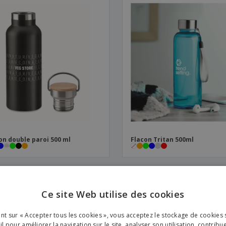
on double paroi 500 ml
Flacon Tritan 500ml
Ce site Web utilise des cookies
ENGL
ant sur « Accepter tous les cookies », vous acceptez le stockage de cookies 
FRE
l pour améliorer la navigation sur le site, analyser son utilisation, contribu