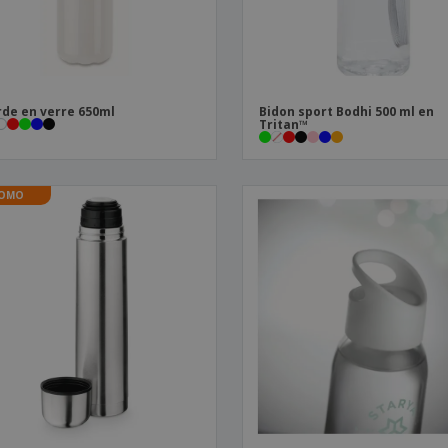
de en verre 650ml
Bidon sport Bodhi 500 ml en
Tritan™
OMO