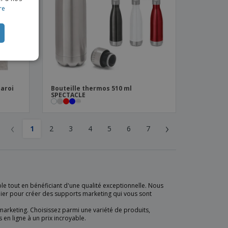
re
CH
TUGUESE
ISH
IAN
aroi
Bouteille thermos 510 ml
SPECTACLE
‹
›
1
2
3
4
5
6
7
e tout en bénéficiant d'une qualité exceptionnelle. Nous
ier pour créer des supports marketing qui vous sont
 marketing. Choisissez parmi une variété de produits,
 en ligne à un prix incroyable.