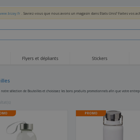
www.bizay.fr
. Saviez-vous que nous avons un magasin dans Etats-Unis? Faites vos a
Flyers et dépliants
Stickers
Act
Tendance
Nouveautés
pro
illes
Roll-ups
Drapeaux
T-sh
Vaisselle et
Roll-ups
Bro
 notre sélection de Bouteilles et choisissez les bons produits promotionnels afin que votre entr
accessoires de cuisine
Vaisselle jetable et
Livraison à domicile
Acti
réutilisable
ltat(s)
Autocollants, vinyles et
Montres
Hom
affiches
OMO
PROMO
Sweatshirts
Coupes et Trophées
Boît
Exposants
Médailles
Cad
Affiches
Cadeaux gourmands
Prod