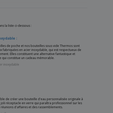
s la liste ci-dessous :
oxydable :
lles de poche et nos bouteilles sous vide Thermos sont
x fabriquées en acier inoxydable, qui est respectueux de
ement. Elles constituent une alternative fantastique et
e qui constitue un cadeau mémorable.
er inoxydable
sible de créer une bouteille d'eau personnalisée originale à
n joli réceptacle en verre qui paraîtra professionnel sur les
 réunions d'affaires et des rassemblements.