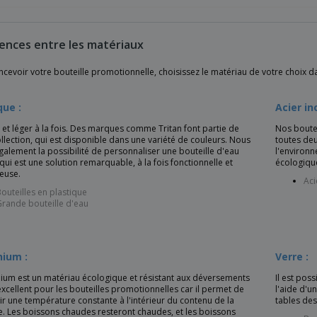
rences entre les matériaux
cevoir votre bouteille promotionnelle, choisissez le matériau de votre choix dan
que :
Acier in
et léger à la fois. Des marques comme Tritan font partie de
Nos boutei
llection, qui est disponible dans une variété de couleurs. Nous
toutes deu
alement la possibilité de personnaliser une bouteille d'eau
l'environn
 qui est une solution remarquable, à la fois fonctionnelle et
écologiqu
euse.
Aci
outeilles en plastique
rande bouteille d'eau
nium :
Verre :
nium est un matériau écologique et résistant aux déversements
Il est pos
excellent pour les bouteilles promotionnelles car il permet de
l'aide d'u
r une température constante à l'intérieur du contenu de la
tables des
e. Les boissons chaudes resteront chaudes, et les boissons