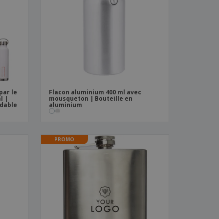
es et brochures
par le
Flacon aluminium 400 ml avec
l |
mousqueton | Bouteille en
ydable
aluminium
PROMO