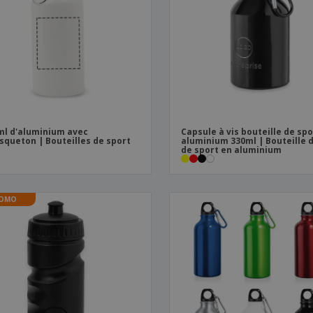
Sacs et accessoires de
Étiquettes pour
Livr
transport
Imprimantes
ml d'aluminium avec
Capsule à vis bouteille de spo
queton | Bouteilles de sport
aluminium 330ml | Bouteille 
de sport en aluminium
OMO