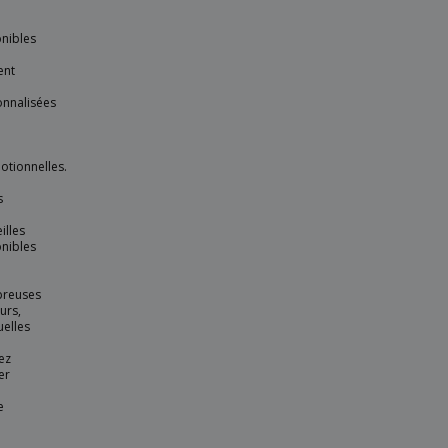
nibles
ent
onnalisées
tionnelles.
s
illes
nibles
reuses
urs,
elles
ez
er
e