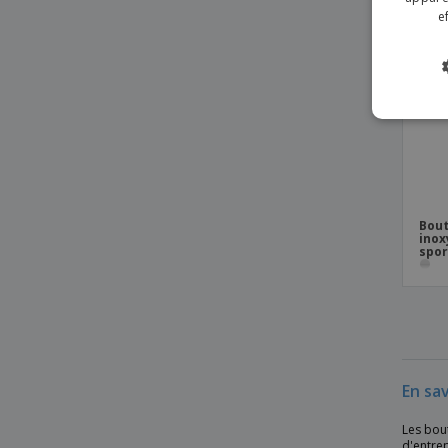
e
Bout
inox
spor
En sav
Les bout
d'entrep