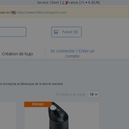
Service Client
|
France |
FR
€ (EUR)
chats en
https://www.360onlineprint.com
Panier
(0)
Se connecter / Créer un
Création de logo
compte
ualités et
motions
irts et polos
derie
otre entreprise se démarque de la bonne manière.
vités de plein air
Produits par page:
e office
PROMO
es d'expédition
eaux personalisés
uits écologiques