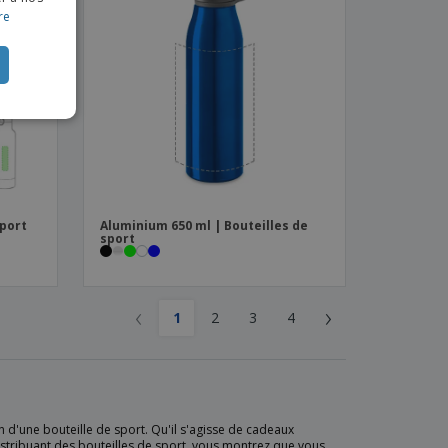
re
CH
TUGUESE
ISH
IAN
sport
Aluminium 650 ml | Bouteilles de
sport
‹
›
1
2
3
4
n d'une bouteille de sport. Qu'il s'agisse de cadeaux
distribuant des bouteilles de sport, vous montrez que vous