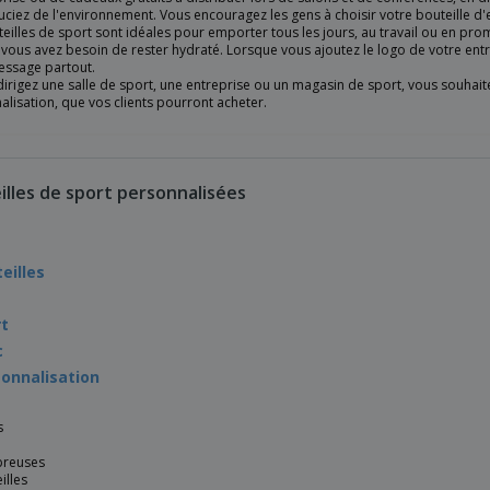
ciez de l'environnement. Vous encouragez les gens à choisir votre bouteille d'e
eilles de sport sont idéales pour emporter tous les jours, au travail ou en pro
vous avez besoin de rester hydraté. Lorsque vous ajoutez le logo de votre entr
essage partout.
dirigez une salle de sport, une entreprise ou un magasin de sport, vous souhait
lisation, que vos clients pourront acheter.
illes de sport personnalisées
eilles
rt
c
onnalisation
s
reuses
illes