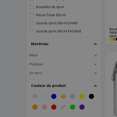
Bouteilles de sport
Flacon Tritan 650 ml
Gourde sport 380 ml DHABI
Bout
Gourde sport 400 ml PAYSAGE
ISKA
spor
Gourde sport 530 ml LOWRY
Matériau
Gourde sport 660 ml RIO
Métal
Kimood | Bouteille de sport
Proact | Bidon de sport collectif
Plastique
Un verre
Couleur du produit