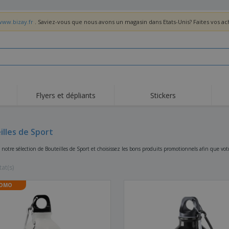
www.bizay.fr
. Saviez-vous que nous avons un magasin dans Etats-Unis? Faites vos a
Flyers et dépliants
Stickers
Act
Tendance
Nouveautés
pro
illes de Sport
Roll-ups
Drapeaux
T-sh
Vaisselle et
Roll-ups
Bro
 notre sélection de Bouteilles de Sport et choisissez les bons produits promotionnels afin que v
accessoires de cuisine
Vaisselle jetable et
Livraison à domicile
Acti
réutilisable
tat(s)
Autocollants, vinyles et
Montres
Hom
affiches
OMO
Sweatshirts
Coupes et Trophées
Boît
Exposants
Médailles
Cad
Affiches
Cadeaux gourmands
Prod