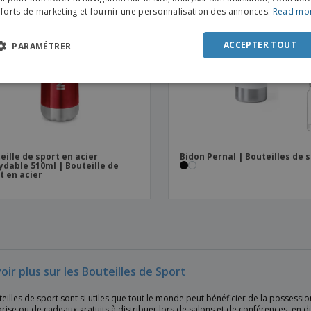
fforts de marketing et fournir une personnalisation des annonces.
Read mo
DUT
POR
ACCEPTER TOUT
PARAMÉTRER
SPAN
ITAL
eille de sport en acier
Bidon Pernal | Bouteilles de 
ydable 510ml | Bouteille de
t en acier
oir plus sur les Bouteilles de Sport
eilles de sport sont si utiles que tout le monde peut bénéficier de la possessio
rise ou de cadeaux gratuits à distribuer lors de salons et de conférences, en 