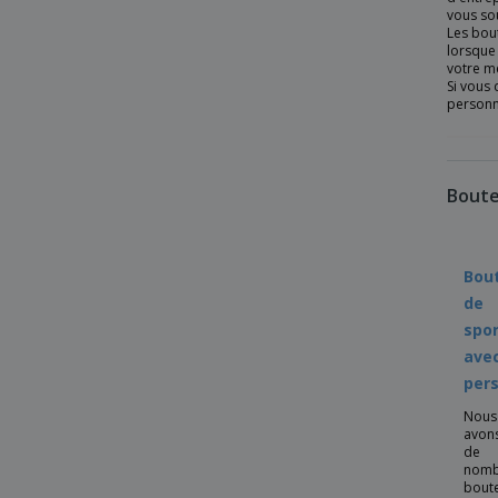
vous sou
Les bout
lorsque 
votre m
Si vous 
personna
Boute
Bout
de
spo
ave
pers
Nous
avon
de
nomb
boute