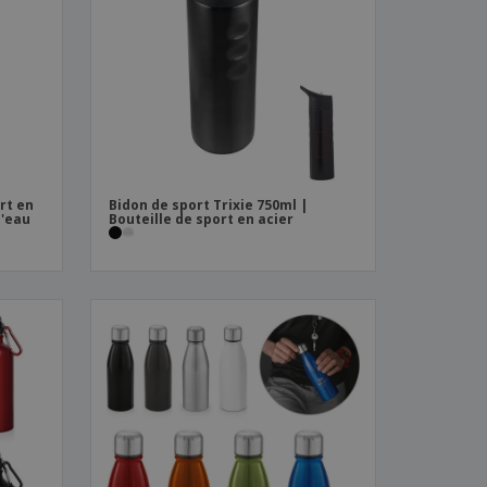
es et brochures
rt en
Bidon de sport Trixie 750ml |
d'eau
Bouteille de sport en acier