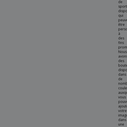
de
sport
dispo
qui
peuv
être
pers
à
des
fins
promo
Nous
avon
des
boute
dispo
dans
de
nomb
coule
auxqu
vous
pouv
ajout
votre
imag
dans
une