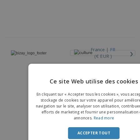
›
France |
FR
(€ EUR )
Dispositif de Signalement
Ce site Web utilise des cookies
Copyright © 2026 - BIZAY. Tous droits réservés.
ENGLIS
En cliquant sur « Accepter tous les cookies », vous acce
FRENC
stockage de cookies sur votre appareil pour améliore
navigation sur le site, analyser son utilisation, contribue
DUTCH
efforts de marketing et fournir une personnalisation
annonces.
Read more
PORTU
SPANIS
ACCEPTER TOUT