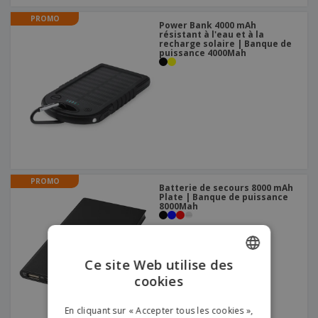
PROMO
Power Bank 4000 mAh
résistant à l'eau et à la
recharge solaire | Banque de
puissance 4000Mah
PROMO
Batterie de secours 8000 mAh
Plate | Banque de puissance
8000Mah
Ce site Web utilise des
cookies
ENGLISH
FRENCH
En cliquant sur « Accepter tous les cookies »,