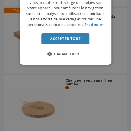
vous acceptez le stockage de cookies sur
DUTCH
votre appareil pour améliorer la navigation
PROMO
Banque d'alimentation en
sur le site, analyser son utilisation, contribuer
PORTUGUESE
bambou FITCH | Banque de
à nos efforts de marketing et fournir une
puissance 5000Mah
SPANISH
personnalisation des annonces.
Read more
ITALIAN
ACCEPTER TOUT
PARAMÉTRER
Chargeur rond sans fil en
bambou