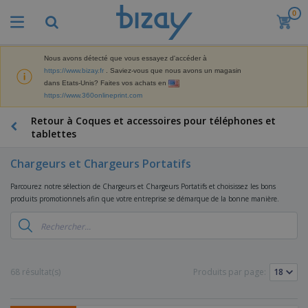
0
M
e
i
l
Nous avons détecté que vous essayez d'accéder à
M
l
https://www.bizay.fr
. Saviez-vous que nous avons un magasin
a
e
dans Etats-Unis? Faites vos achats en
t
u
https://www.360onlineprint.com
é
r
P
r
e
r
Retour à Coques et accessoires pour téléphones et
i
s
o
tablettes
e
v
d
l
e
A
u
d
Chargeurs et Chargeurs Portatifs
n
f
i
e
t
f
t
M
Parcourez notre sélection de Chargeurs et Chargeurs Portatifs et choisissez les bons
e
i
s
a
F
produits promotionnels afin que votre entreprise se démarque de la bonne manière.
s
c
P
r
o
h
r
k
u
a
o
e
r
g
m
S
t
n
e
o
a
i
i
s
t
c
n
68 résultat(s)
Produits par page:
t
e
i
s
g
u
t
V
o
r
E
ê
n