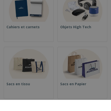
Cahiers et carnets
Objets High Tech
Sacs en tissu
Sacs en Papier