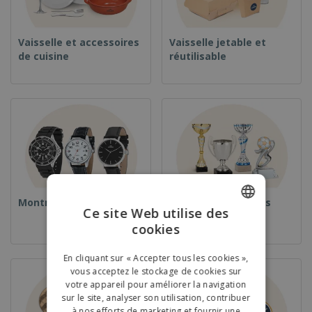
Vaisselle et accessoires
Vaisselle jetable et
de cuisine
réutilisable
Montres
Coupes et Trophées
Ce site Web utilise des
cookies
ENGLISH
FRENCH
En cliquant sur « Accepter tous les cookies »,
vous acceptez le stockage de cookies sur
DUTCH
votre appareil pour améliorer la navigation
sur le site, analyser son utilisation, contribuer
PORTUGUESE
à nos efforts de marketing et fournir une