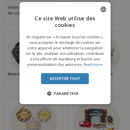
Vaisselle et accessoires
Vaisselle jetable et
de cuisine
réutilisable
Ce site Web utilise des
cookies
ENGLISH
FRENCH
En cliquant sur « Accepter tous les cookies »,
vous acceptez le stockage de cookies sur
DUTCH
votre appareil pour améliorer la navigation
sur le site, analyser son utilisation, contribuer
PORTUGUESE
à nos efforts de marketing et fournir une
SPANISH
personnalisation des annonces.
Read more
Montres
Coupes et Trophées
ITALIAN
ACCEPTER TOUT
PARAMÉTRER