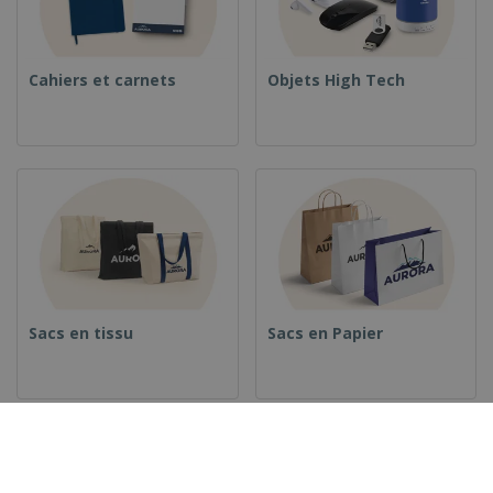
Cahiers et carnets
Objets High Tech
Sacs en tissu
Sacs en Papier