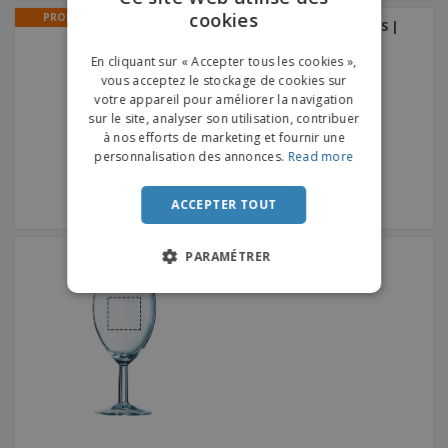
cookies
ENGLISH
PROMO
Verre à Gin 700ml SANTOS |
Verre à gin
FRENCH
En cliquant sur « Accepter tous les cookies »,
vous acceptez le stockage de cookies sur
DUTCH
votre appareil pour améliorer la navigation
sur le site, analyser son utilisation, contribuer
PORTUGUESE
à nos efforts de marketing et fournir une
SPANISH
personnalisation des annonces.
Read more
ITALIAN
ACCEPTER TOUT
Verre à vin 190ml SAVOIE
PARAMÉTRER
LUMINARC | Verre à vin