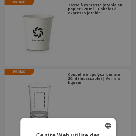
PROMO
Tasse à expresso jetable en
papier 120 ml | Gobelet à
expresso jetable
PROMO
Coupelle en polycarbonate
30ml (Incassable) | Verre à
liqueur
Ce site Web utilise des