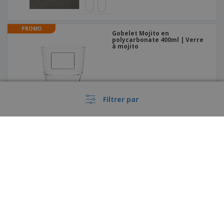
PROMO
Gobelet Mojito en
polycarbonate 400ml | Verre
à mojito
Filtrer par
Gobelet en verre - ARCOROC™
- Can
›
France |
FR
(€ EUR )