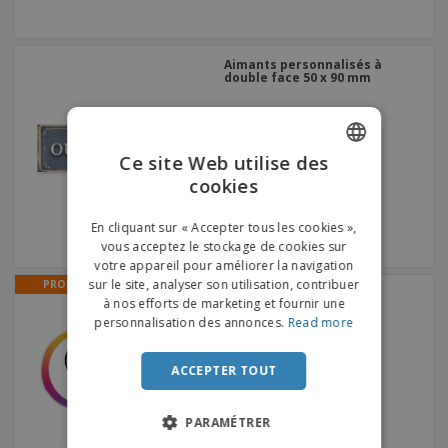
Aimants personnalisés à
double face 50 x 90 mm
Ce site Web utilise des
cookies
ENGLISH
FRENCH
En cliquant sur « Accepter tous les cookies »,
vous acceptez le stockage de cookies sur
DUTCH
votre appareil pour améliorer la navigation
sur le site, analyser son utilisation, contribuer
PROMO
PORTUGUESE
Aimants circulaires en
à nos efforts de marketing et fournir une
néodyme Badge - Unité
SPANISH
personnalisation des annonces.
Read more
ITALIAN
ACCEPTER TOUT
PARAMÉTRER