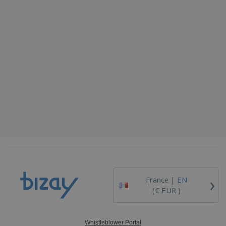
›
France |
EN
(€ EUR )
Whistleblower Portal