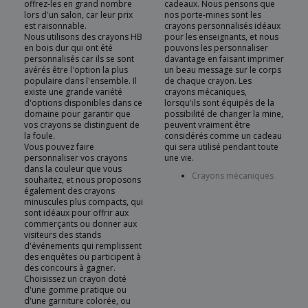
offrez-les en grand nombre
cadeaux. Nous pensons que
lors d'un salon, car leur prix
nos porte-mines sont les
est raisonnable.
crayons personnalisés idéaux
Nous utilisons des crayons HB
pour les enseignants, et nous
en bois dur qui ont été
pouvons les personnaliser
personnalisés car ils se sont
davantage en faisant imprimer
avérés être l'option la plus
un beau message sur le corps
populaire dans l'ensemble. Il
de chaque crayon. Les
existe une grande variété
crayons mécaniques,
d'options disponibles dans ce
lorsqu'ils sont équipés de la
domaine pour garantir que
possibilité de changer la mine,
vos crayons se distinguent de
peuvent vraiment être
la foule.
considérés comme un cadeau
Vous pouvez faire
qui sera utilisé pendant toute
personnaliser vos crayons
une vie.
dans la couleur que vous
Crayons mécaniques
souhaitez, et nous proposons
également des crayons
minuscules plus compacts, qui
sont idéaux pour offrir aux
commerçants ou donner aux
visiteurs des stands
d'événements qui remplissent
des enquêtes ou participent à
des concours à gagner.
Choisissez un crayon doté
d'une gomme pratique ou
d'une garniture colorée, ou