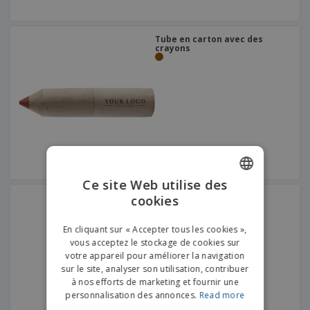
Tube en carton avec des
crayons
Ce site Web utilise des
Avec le dessus coloré |
cookies
ENGLISH
Crayon
FRENCH
En cliquant sur « Accepter tous les cookies »,
vous acceptez le stockage de cookies sur
DUTCH
votre appareil pour améliorer la navigation
sur le site, analyser son utilisation, contribuer
PORTUGUESE
à nos efforts de marketing et fournir une
SPANISH
personnalisation des annonces.
Read more