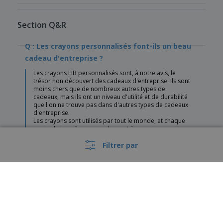
Section Q&R
Q : Les crayons personnalisés font-ils un beau
cadeau d'entreprise ?
Les crayons HB personnalisés sont, à notre avis, le
trésor non découvert des cadeaux d'entreprise. Ils sont
moins chers que de nombreux autres types de
cadeaux, mais ils ont un niveau d'utilité et de durabilité
que l'on ne trouve pas dans d'autres types de cadeaux
d'entreprise.
Les crayons sont utilisés par tout le monde, et chaque
poste de travail comprend un pot à crayons avec au
moins un crayon. Les gens de métier qui sont en
Filtrer par
mission ou sur le site apportent souvent un crayon avec
eux, et les crayons sont quelque chose que chaque
famille possède et utilise. Lorsque vous utilisez des
crayons personnalisés, vous faites effectivement la
promotion de votre marque dans le monde entier. De
plus, en incluant votre numéro de téléphone ou l'URL
de votre site web sur votre crayon, les gens pourront
facilement trouver vos coordonnées s'ils ont besoin de
vos services ou s'ils veulent vous contacter.
Q: Quel est le prix de ces crayons personnalisés