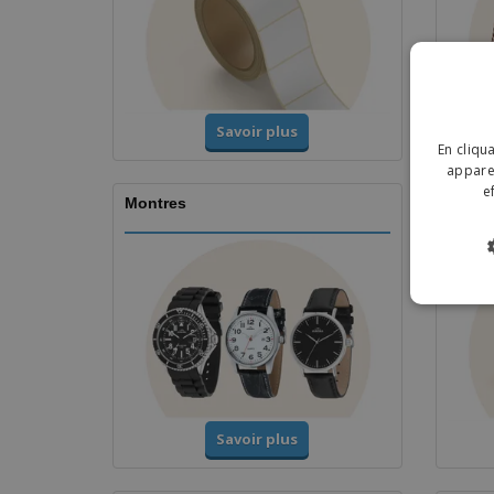
Savoir plus
En cliqu
apparei
e
Montres
Coupe
Savoir plus