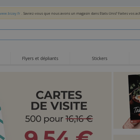
www.bizay.fr
. Saviez-vous que nous avons un magasin dans Etats-Unis? Faites vos a
Flyers et dépliants
Stickers
Act
Tendance
Nouveautés
pro
Roll-ups
Drapeaux
T-sh
Vaisselle et
Roll-ups
Bro
accessoires de cuisine
Vaisselle jetable et
Livraison à domicile
Acti
réutilisable
Autocollants, vinyles et
Montres
Hom
affiches
Sweatshirts
Coupes et Trophées
Boît
Exposants
Médailles
Cad
Affiches
Cadeaux gourmands
Prod