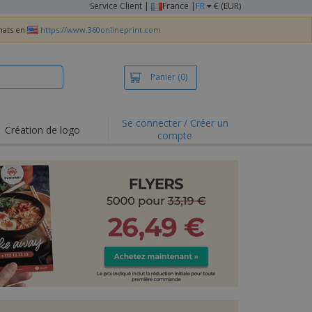
Service Client
|
France |
FR
€ (EUR)
chats en
https://www.360onlineprint.com
Panier
(0)
Se connecter / Créer un
Création de logo
compte
ualités et
motions
irts et polos
derie
vités de plein air
e office
es d'expédition
eaux personalisés
uits écologiques