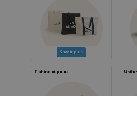
Savoir plus
T-shirts et polos
Unifor