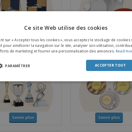
Ce site Web utilise des cookies
ENGL
Savoir plus
Savoir plus
ant sur « Accepter tous les cookies », vous acceptez le stockage de cookies 
FRE
l pour améliorer la navigation sur le site, analyser son utilisation, contribu
fforts de marketing et fournir une personnalisation des annonces.
Read mo
DUT
s et Trophées
Médailles
POR
ACCEPTER TOUT
PARAMÉTRER
SPAN
ITAL
Savoir plus
Savoir plus