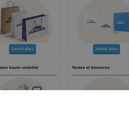
Savoir plus
Savoir plus
mes haute visibilité
Vestes et blousons