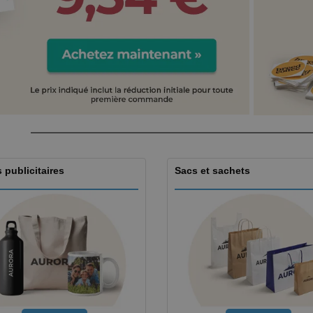
Sacs et accessoires de
Étiquettes pour
Livr
transport
Imprimantes
 publicitaires
Sacs et sachets